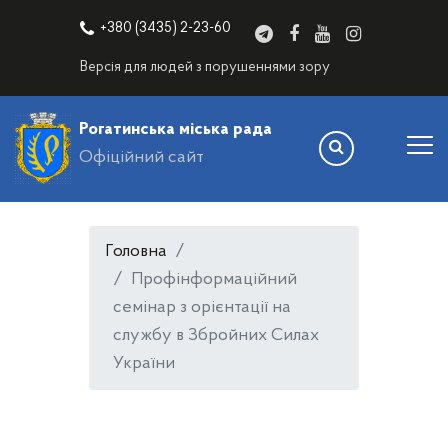
+380 (3435) 2-23-60
Версія для людей з порушеннями зору
Рогатинська міська рада
Офіційний сайт
Головна
Профінформаційний
семінар з орієнтації на
службу в Збройних Силах
України