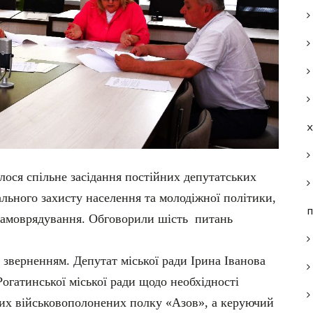
улося спільне засідання постійних депутатських
ального захисту населення та молодіжної політики,
п
о самоврядування. Обговорили шість питань
зверненням. Депутат міської ради Ірина Іванова
огатинської міської ради щодо необхідності
ьких військовополонених полку «Азов», а керуючий