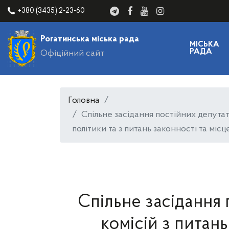
+380 (3435) 2-23-60
Рогатинська міська рада
МІСЬКА
РАДА
Офіційний сайт
Головна
Спільне засідання постійних депутат
політики та з питань законності та мі
Спільне засідання
комісій з питан