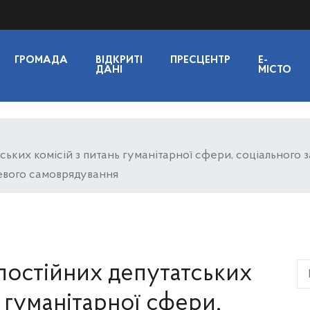
ГРОМАДА
ВІДКРИТІ
ПРЕСЦЕНТР
E-
ДАНІ
МІСТО
ських комісій з питань гуманітарної сфери, соціального 
сцевого самоврядування
 постійних депутатських
ь гуманітарної сфери,