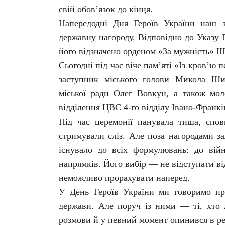
свій обов’язок до кінця.
Напередодні Дня Героїв України наш з
державну нагороду. Відповідно до Указу
його відзначено орденом «За мужність» III
Сьогодні під час віче пам’яті «Із кров’ю
заступник міського голови Микола Ши
міської ради Олег Вовкун, а також м
відділення ЦВС 4-го відділу Івано-Франк
Під час церемонії панувала тиша, спов
стримували сліз. Але поза нагородами з
існувало до всіх формулювань: до війн
напрямків. Його вибір — не відступати від
неможливо прорахувати наперед.
У День Героїв України ми говоримо про
держави. Але поруч із ними — ті, хто 
розмови й у певний момент опинився в реа