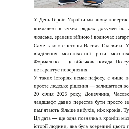
У День Героїв України ми знову повертаємо
викладені в сухих рядках документів.
людське, зранене війною і водночас загар
Саме такою є історія Василя Галєвича. 
відділення мотопіхотної роти мотопі
Формально — це військова посада. По су
не гарантує повернення.
У таких історіях немає пафосу, є лише по
просте людське рішення — залишатися всер
20 січня 2025 року, Донеччина, Часово
ландшафт давно перестав бути просто зе
пам’ятають більше вибухів, ніж кроків. Т
Ця дата — ще одна позначка в хроніці міс
історії людини, яка була всередині цього 