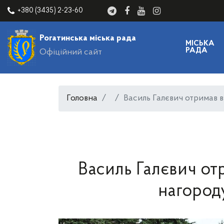
+380 (3435) 2-23-60
Рогатинська міська рада
МІСЬКА
РАДА
Офіційний сайт
Головна
Василь Галєвич отримав 
Василь Галєвич от
нагород