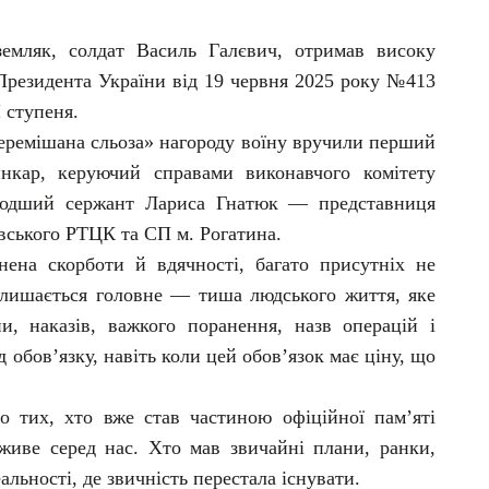
емляк, солдат Василь Галєвич, отримав високу
 Президента України від 19 червня 2025 року №413
 ступеня.
 перемішана сльоза» нагороду воїну вручили перший
нкар, керуючий справами виконавчого комітету
олодший сержант Лариса Гнатюк — представниця
івського РТЦК та СП м. Рогатина.
нена скорботи й вдячності, багато присутніх не
алишається головне — тиша людського життя, яке
и, наказів, важкого поранення, назв операцій і
 обов’язку, навіть коли цей обов’язок має ціну, що
 тих, хто вже став частиною офіційної пам’яті
живе серед нас. Хто мав звичайні плани, ранки,
льності, де звичність перестала існувати.