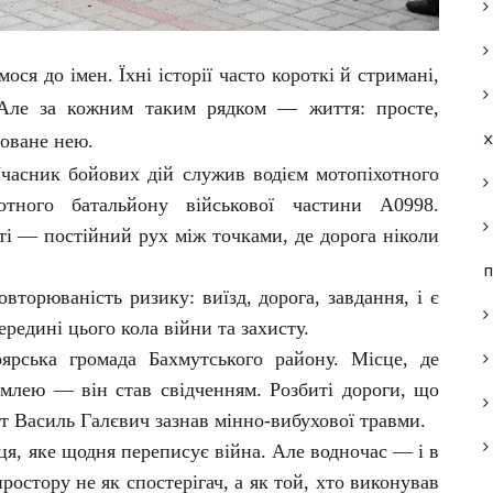
ся до імен. Їхні історії часто короткі й стримані,
 Але за кожним таким рядком — життя: просте,
товане нею.
Учасник бойових дій служив водієм мотопіхотного
хотного батальйону військової частини А0998.
ті — постійний рух між точками, де дорога ніколи
п
вторюваність ризику: виїзд, дорога, завдання, і є
едині цього кола війни та захисту.
ярська громада Бахмутського району. Місце, де
млею — він став свідченням. Розбиті дороги, що
ут Василь Галєвич зазнав мінно-вибухової травми.
ця, яке щодня переписує війна. Але водночас — і в
простору не як спостерігач, а як той, хто виконував