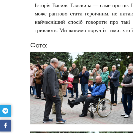
Історія Василя Галєвича — саме про це. 
може раптово стати героїчним, не пита
найчесніший спосіб говорити про такі
тривають. Ми живемо поруч із тими, хто 
Фото: