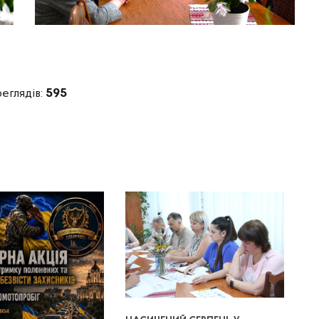
реглядів:
595