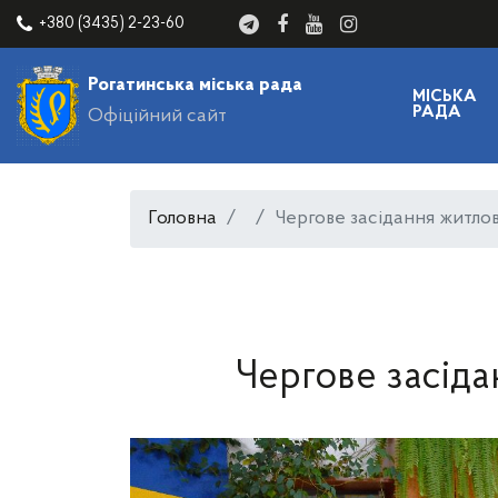
+380 (3435) 2-23-60
Рогатинська міська рада
МІСЬКА
РАДА
Офіційний сайт
Головна
Чергове засідання житлово
Чергове засіда