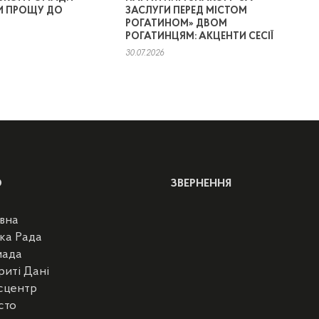
И ПРОЩУ ДО
ЗАСЛУГИ ПЕРЕД МІСТОМ
РОГАТИНОМ» ДВОМ
РОГАТИНЦЯМ: АКЦЕНТИ СЕСІЇ
30.07.2026
Ю
ЗВЕРНЕННЯ
вна
ка Рада
мада
риті Дані
сцентр
сто