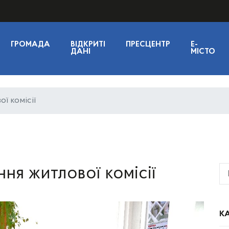
ГРОМАДА
ВІДКРИТІ
ПРЕСЦЕНТР
E-
ДАНІ
МІСТО
ї комісії
ння житлової комісії
КА