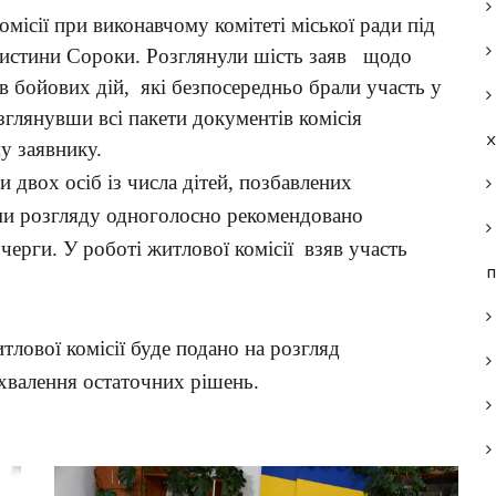
омісії при виконавчому комітеті міської ради під
ристини Сороки. Розглянули шість заяв щодо
ів бойових дій, які безпосередньо брали участь у
зглянувши всі пакети документів комісія
у заявнику.
и двох осіб із числа дітей, позбавлених
ами розгляду одноголосно рекомендовано
черги. У роботі житлової комісії взяв участь
п
тлової комісії буде подано на розгляд
ухвалення остаточних рішень.