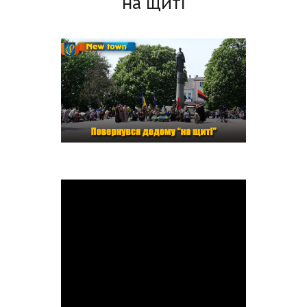
"на щиті"