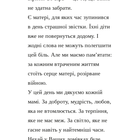
не здатна забрати.
Є матері, для яких час зупинився
в день страшної звістки. Їхні діти
вже не повернуться додому. І
жодні слова не можуть полегшити
цей біль. Але ми маємо пам’ятати:
за кожним втраченим життям
стоїть серце матері, розірване
війною.
У цей день ми дякуємо кожній
мамі. За доброту, мудрість, любов,
яка не втомлюється. За терпіння,
яке не має меж. За світло, яке не
гасне навіть у найтемніші часи.
Нехай у Ваших домівках буде