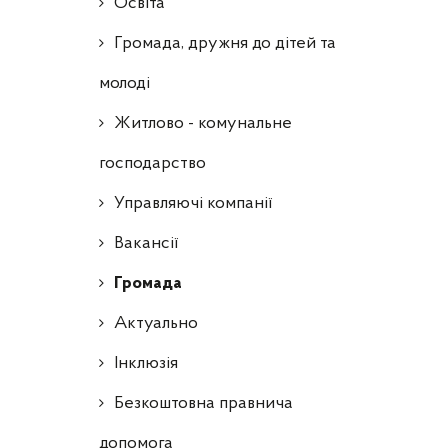
Освіта
Громада, дружня до дітей та
молоді
Житлово - комунальне
господарство
Управляючі компанії
Ваканcії
Громада
Актуально
Інклюзія
Безкоштовна правнича
допомога