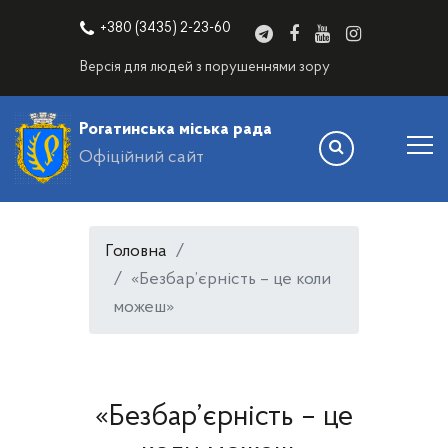
+380 (3435) 2-23-60
Версія для людей з порушеннями зору
Рогатинська міська рада
Офіційний сайт
Головна
«Безбар’єрність – це коли
можеш»
«Безбар’єрність – це