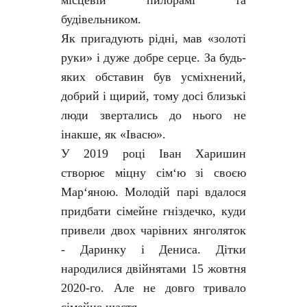
місцевій пилорамі та
будівельником.
Як пригадують рідні, мав «золоті
руки» і дуже добре серце. За будь-
яких обставин був усміхнений,
добрий і щирий, тому досі близькі
люди звертались до нього не
інакше, як «Івасю».
У 2019 році Іван Харишин
створює міцну сім‘ю зі своєю
Мар‘яною. Молодій парі вдалося
придбати сімейне гніздечко, куди
привели двох чарівних янголяток
- Даринку і Дениса. Дітки
народилися двійнятами 15 жовтня
2020-го. Але не довго тривало