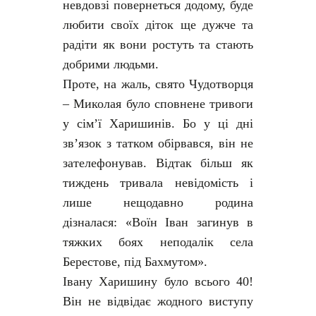
невдовзі повернеться додому, буде
любити своїх діток ще дужче та
радіти як вони ростуть та стають
добрими людьми.
Проте, на жаль, свято Чудотворця
– Миколая було сповнене тривоги
у сім’ї Харишинів. Бо у ці дні
зв’язок з татком обірвався, він не
зателефонував. Відтак більш як
тиждень тривала невідомість і
лише нещодавно родина
дізналася: «Воїн Іван загинув в
тяжких боях неподалік села
Берестове, під Бахмутом».
Івану Харишину було всього 40!
Він не відвідає жодного виступу