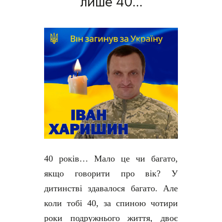
лише 40...
40 років… Мало це чи багато,
якщо говорити про вік? У
дитинстві здавалося багато. Але
коли тобі 40, за спиною чотири
роки подружнього життя, двоє