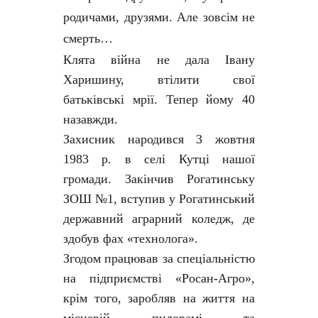
родичами, друзями. Але зовсім не
смерть…
Клята війна не дала Івану
Харишину, втілити свої
батьківські мрії. Тепер йому 40
назавжди.
Захисник народився 3 жовтня
1983 р. в селі Кутці нашої
громади. Закінчив Рогатинську
ЗОШ №1, вступив у Рогатинський
державний аграрний коледж, де
здобув фах «технолога».
Згодом працював за спеціальністю
на підприємстві «Росан-Агро»,
крім того, заробляв на життя на