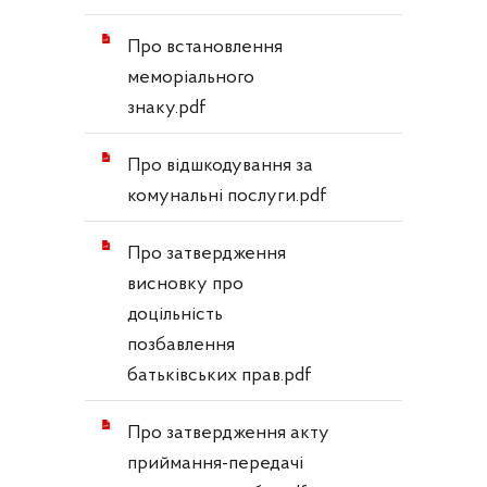
Про встановлення
меморіального
знаку.pdf
Про відшкодування за
комунальні послуги.pdf
Про затвердження
висновку про
доцільність
позбавлення
батьківських прав.pdf
Про затвердження акту
приймання-передачі