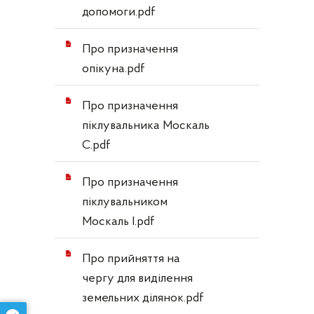
допомоги.pdf
Про призначення
опікуна.pdf
Про призначення
піклувальника Москаль
С.pdf
Про призначення
піклувальником
Москаль І.pdf
Про прийняття на
чергу для виділення
земельних ділянок.pdf