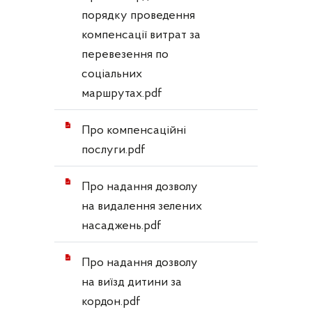
порядку проведення
компенсації витрат за
перевезення по
соціальних
маршрутах.pdf
Про компенсаційні
послуги.pdf
Про надання дозволу
на видалення зелених
насаджень.pdf
Про надання дозволу
на виїзд дитини за
кордон.pdf