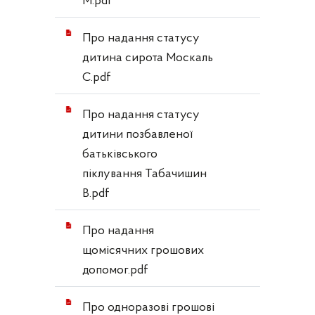
М.pdf
Про надання статусу
дитина сирота Москаль
С.pdf
Про надання статусу
дитини позбавленої
батьківського
піклування Табачишин
В.pdf
Про надання
щомісячних грошових
допомог.pdf
Про одноразові грошові