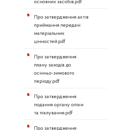
основних засобів.pdf
Про затвердження актів
приймання передачі
матеріальних
цінностей.pdf
Про затвердження
плану заходів до
осінньо-зимового
періоду.pdf
Про затвердження
подання органу опіки
та піклування.pdf
Про затвердження