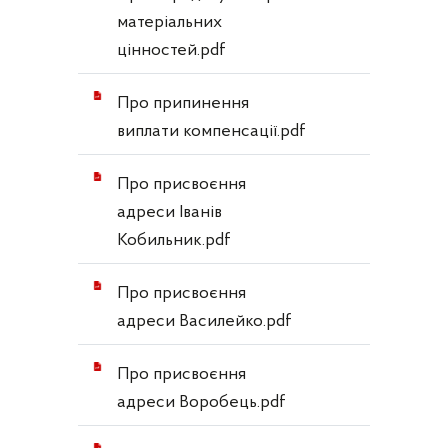
матеріальних
цінностей.pdf
Про припинення
виплати компенсації.pdf
Про присвоєння
адреси Іванів
Кобильник.pdf
Про присвоєння
адреси Василейко.pdf
Про присвоєння
адреси Воробець.pdf