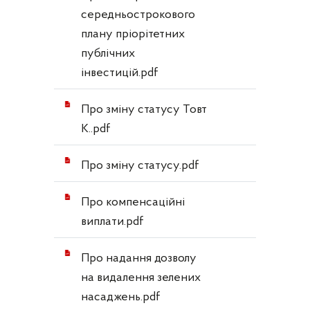
середньострокового
плану пріорітетних
публічних
інвестицій.pdf
Про зміну статусу Товт
К..pdf
Про зміну статусу.pdf
Про компенсаційні
виплати.pdf
Про надання дозволу
на видалення зелених
насаджень.pdf