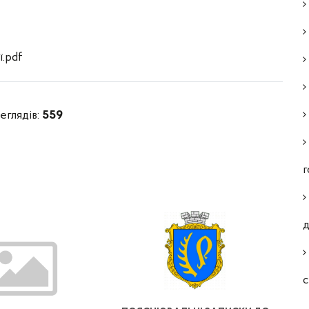
.pdf
еглядів:
559
г
д