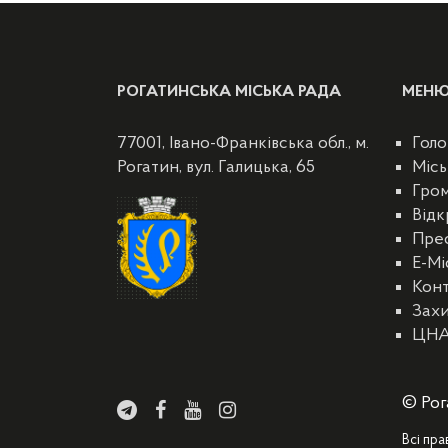
РОГАТИНСЬКА МІСЬКА РАДА
МЕН
77001, Івано-Франківська обл., м.
Голо
Рогатин, вул. Галицька, 65
Місь
Гро
Відк
Пре
E-Мі
Кон
Захи
ЦН
© Рог
Всі пра