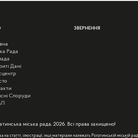
Ю
ЗВЕРНЕННЯ
вна
ка Рада
мада
риті Дані
сцентр
сто
такти
сні Споруди
АП
атинська міська рада, 2026. Всі права захищено!
ва на статті, ілюстрації, інші матеріали належать Рогатинській міській рад