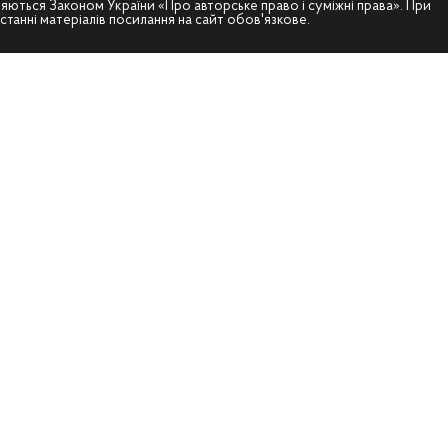
яються Законом України «Про авторське право і суміжні права». При
станні матеріалів посилання на сайт обов'язкове.