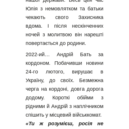
нашої держави. Весь цей час 
Юлія з немовлятком та батьки 
чекають свого Захисника 
вдома. І після нескінченних 
ночей з молитвою він нарешті 
повертається до родини.
2022-ий… Андрій Бать за 
кордоном. Побачивши новини 
24-го лютого, вирушає в 
Україну, до своїх. Безмежна 
черга на кордоні, довга дорога 
додому. Короткі обійми з 
рідними й Андрій з наплічником 
спішить у місцевий військкомат.
«Ти ж розумієш, росія не 