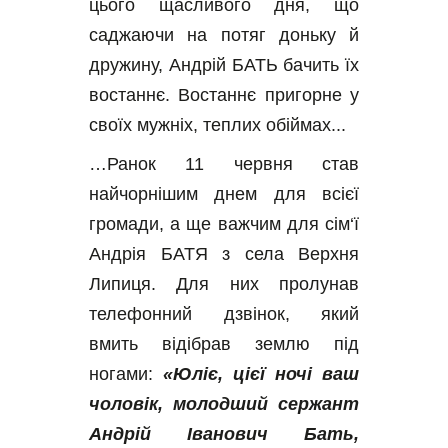
цього щасливого дня, що 
саджаючи на потяг доньку й 
дружину, Андрій БАТЬ бачить їх 
востаннє. Востаннє пригорне у 
своїх мужніх, теплих обіймах...
…Ранок 11 червня став 
найчорнішим днем для всієї 
громади, а ще важчим для сім‘ї 
Андрія БАТЯ з села Верхня 
Липиця. Для них пролунав 
телефонний дзвінок, який 
вмить відібрав землю під 
ногами: 
«Юліє, цієї ночі ваш 
чоловік, молодший сержант 
Андрій Іванович Бать, 