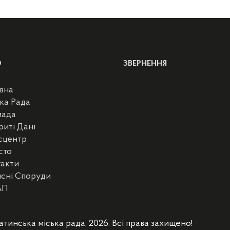
Ю
ЗВЕРНЕННЯ
вна
ка Рада
мада
риті Дані
сцентр
сто
такти
сні Споруди
АП
атинська міська рада, 2026. Всі права захищено!