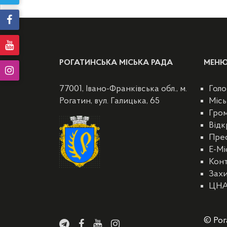
РОГАТИНСЬКА МІСЬКА РАДА
МЕН
77001, Івано-Франківська обл., м.
Голо
Рогатин, вул. Галицька, 65
Місь
Гро
Відк
Пре
E-Мі
Кон
Захи
ЦН
© Рог